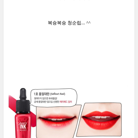
복슝복슝 청순립... ^^