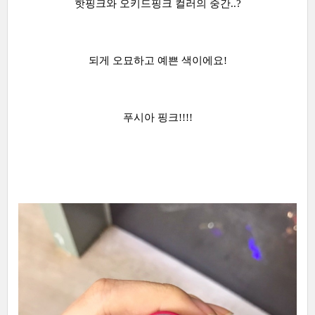
핫핑크와 오키드핑크 컬러의 중간..?
되게 오묘하고 예쁜 색이에요!
푸시아 핑크!!!!