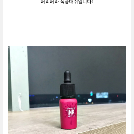
페리페라 폭풍대쉬입니다!