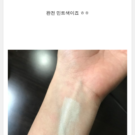
완전 민트색이죠 ㅎㅎ