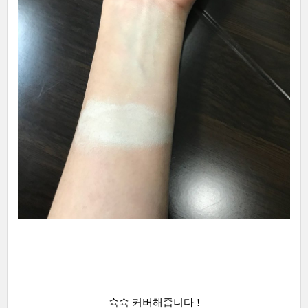
슉슉 커버해줍니다 !