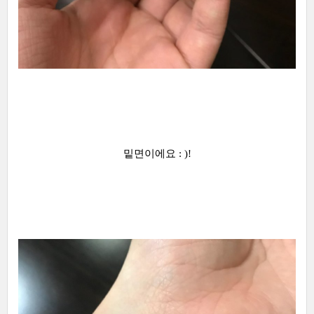
밑면이에요 : )!