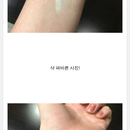
샥 펴바른 사진!