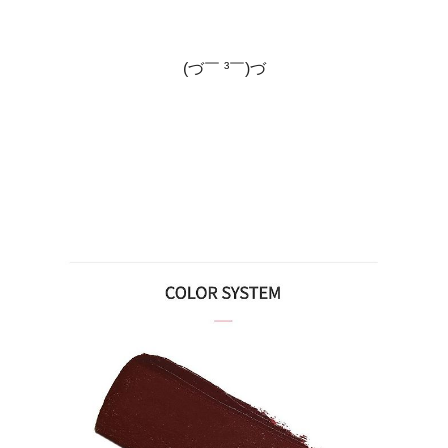
(づ￣ ³￣)づ