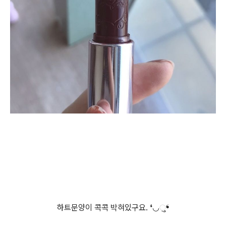
하트문양이 콕콕 박혀있구요.
❛◡
ુ
❛