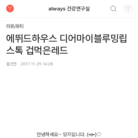
검색하기
always 건강연구실
티스토리
리뷰/뷰티
에뛰드하우스 디어마이블루밍립
스톡 겁먹은레드
올건연
2017. 11. 29. 16:28
안녕하세요~ 잉지입니다.
(•
ө
•)♡