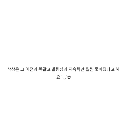
색상은 그 이전과 똑같고 발림성과 지속력만 훨씬 좋아졌다고 해
요
'
◡
'
✿