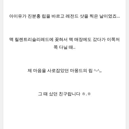
아이유가 진분홍 립을 바르고 레전드 샷을 찍은 날이였죠...
맥 릴렌트리슬리레드에 꽂혀서 맥 매장에도 갔다가 이쪽저
쪽 다닐 때..
제 마음을 사로잡았던 마몽드의 립 ^-^,,
그 때 샀던 친구랍니다 ㅎ.ㅎ