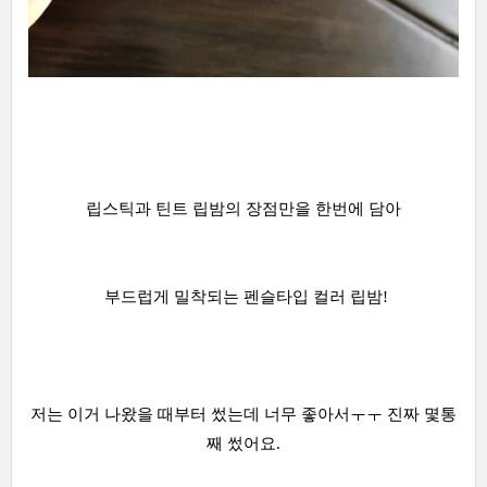
립스틱과 틴트 립밤의 장점만을 한번에 담아
부드럽게 밀착되는 펜슬타입 컬러 립밤!
저는 이거 나왔을 때부터 썼는데 너무 좋아서ㅜㅜ 진짜 몇통
째 썼어요.