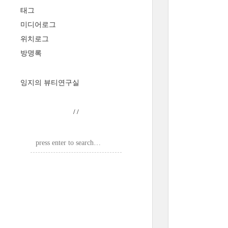
태그
미디어로그
위치로그
방명록
잉지의 뷰티연구실
/
/