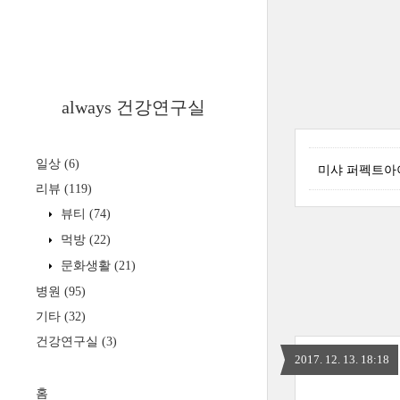
always 건강연구실
일상
(6)
미샤 퍼펙트아
리뷰
(119)
뷰티
(74)
먹방
(22)
문화생활
(21)
병원
(95)
기타
(32)
건강연구실
(3)
2017. 12. 13. 18:18
홈