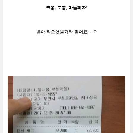
크뽕, 로뽕, 마늘피자!
받아 적으셨을거라 믿어요... :D