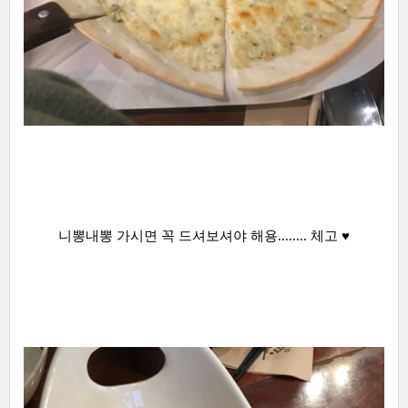
니뽕내뽕 가시면 꼭 드셔보셔야 해용........ 체고 ♥