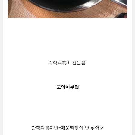
즉석떡볶이 전문점
고양이부엌
간장떡볶이반+매운떡볶이 반 섞어서