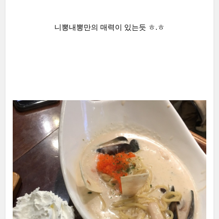
니뽕내뽕만의 매력이 있는듯 ㅎ.ㅎ