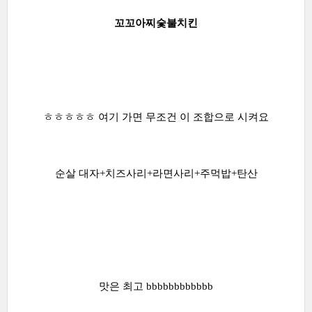
꼬꼬아찌숯불치킨
ㅎㅎㅎㅎㅎ 여기 가면 무조건 이 조합으로 시켜요
순살 대자+치즈사리+라면사리+주먹밥+탄산
맛은 최고 bbbbbbbbbbbb