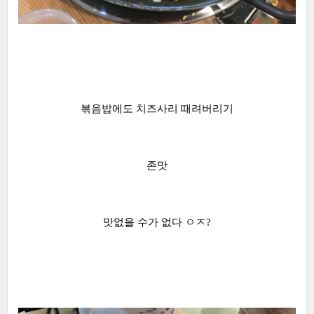
볶음밥에도 치즈사리 때려버리기
존맛
맛없을 수가 없다 ㅇㅈ?