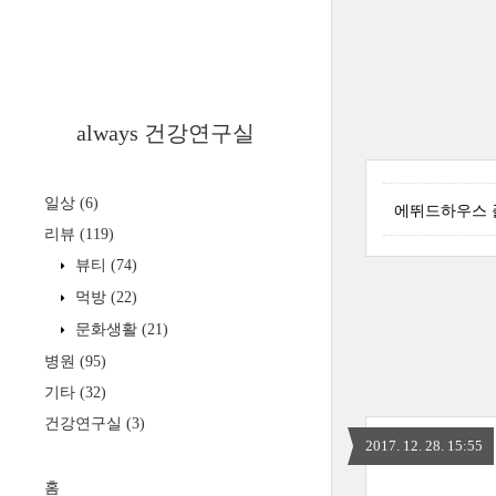
always 건강연구실
일상
(6)
에뛰드하우스 
리뷰
(119)
뷰티
(74)
먹방
(22)
문화생활
(21)
병원
(95)
기타
(32)
건강연구실
(3)
2017. 12. 28. 15:55
홈