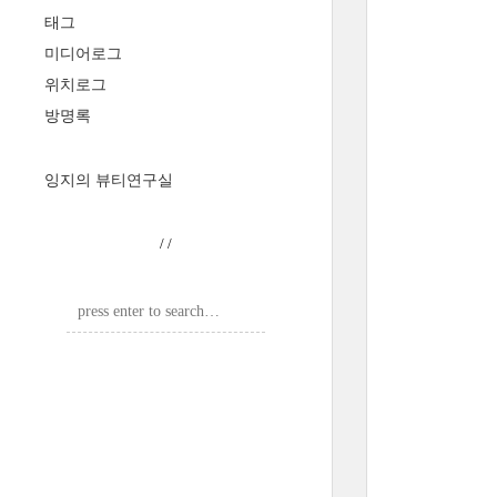
태그
미디어로그
위치로그
방명록
잉지의 뷰티연구실
/
/