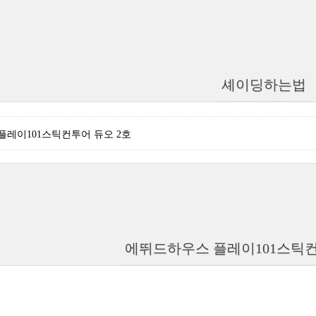
셰이딩하는법
플레이101스틱컨투어 듀오 2호
에뛰드하우스 플레이101스틱컨