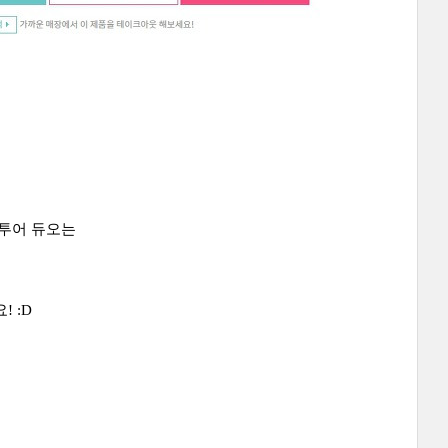
컨투어 듀오는
! :D