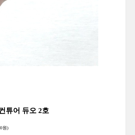
컨튜어 듀오 2호
00원)