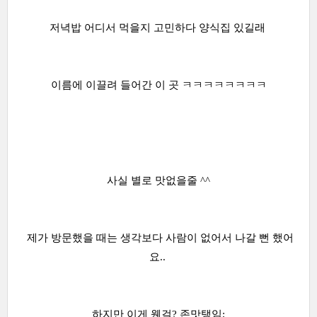
저녁밥 어디서 먹을지 고민하다 양식집 있길래
이름에 이끌려 들어간 이 곳 ㅋㅋㅋㅋㅋㅋㅋㅋ
사실 별로 맛없을줄 ^^
제가 방문했을 때는 생각보다 사람이 없어서 나갈 뻔 했어
요..
하지만 이게 웬걸? 존맛탱임;