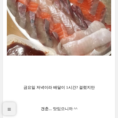
금요일 저녁이라 배달이 1시간? 걸렸지만
갠춘... 맛있으니까 ^^