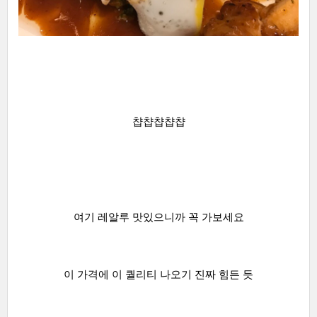
챱챱챱챱챱
여기 레알루 맛있으니까 꼭 가보세요
이 가격에 이 퀄리티 나오기 진짜 힘든 듯