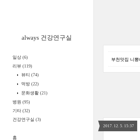
always 건강연구실
일상
(6)
부천맛집 니뽕
리뷰
(119)
뷰티
(74)
먹방
(22)
문화생활
(21)
병원
(95)
기타
(32)
건강연구실
(3)
2017. 12. 5. 15:37
홈