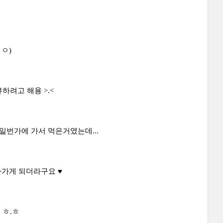
 ㅇ)
하려고 해용 >.<
일번가에 가서 먹은거였는데...
아가게 되더라구요 ♥
 ㅎ.ㅎ