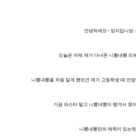
안녕하세요~ 잉지입니당 :
오늘은 어제 제가 다녀온 니뽕내뽕 리뷰
니뽕내뽕을 처음 알게 됐던건 제가 고등학생 때 안양
가끔 파스타 말고 니뽕내뽕이 땡겨서 찾
니뽕내뽕만의 매력이 있는듯