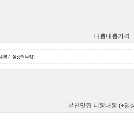
니뽕내뽕가격
내뽕 (+일상먹부림)
부천맛집 니뽕내뽕 (+일