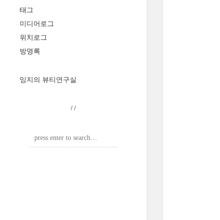
태그
미디어로그
위치로그
방명록
잉지의 뷰티연구실
/
/