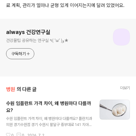
료 계획, 관리가 얼마나 균형 있게 이어지는지에 달려 있었어요.
로그 정보
always 건강연구실
건강꿀팁 공유하는 연구실 ٩( 'ω' )و★
구독하기
더보기
병원
의 다른 글
수원 임플란트 가격 차이, 왜 병원마다 다를까
요?
글 내용
수원 임플란트 가격 차이, 왜 병원마다 다를까요? 플란치과
의원 경기수원점 경기 수원시 팔달구 중부대로 141 치아를
상실한 뒤 임플란트를 알아보는 분들이 가장 먼저 궁금해
0
0
2026. 7. 2.