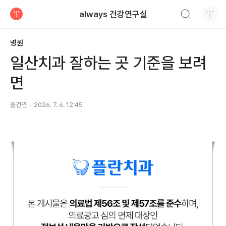
검색하기
always 건강연구실
티스토리
병원
일산치과 잘하는 곳 기준을 보려
면
올건연
2026. 7. 6. 12:45