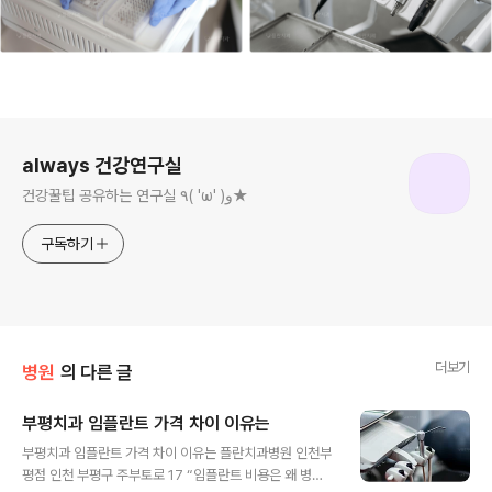
로그 정보
always 건강연구실
건강꿀팁 공유하는 연구실 ٩( 'ω' )و★
구독하기
더보기
병원
의 다른 글
부평치과 임플란트 가격 차이 이유는
글 내용
부평치과 임플란트 가격 차이 이유는 플란치과병원 인천부
평점 인천 부평구 주부토로 17 “임플란트 비용은 왜 병원