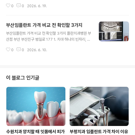
마다 차이가 큰 걸까요?” “임플란트를 오래 쓰려면 어떤 기
0
0
2026. 6. 19.
준으로 치과를 봐야 할까요?” 치아를 잃고 나면 생각보다
빠르게 불편함이 찾아와요. 처음에는 한쪽으로만 씹으면
괜찮다고 생각하기 쉽지만, 시간이 지나면서 반대편 치아
부산임플란트 가격 비교 전 확인할 3가지
에 부담이 쌓이거나 주변 치아 배열이 변하는 경우도 있어
글 내용
요. 특히 어금니를 오래 방치하면 음식물이 자주 끼고, 씹는
부산임플란트 가격 비교 전 확인할 3가지 플란치과병원 부
힘의 균형도 흐트러질 수 있어요. 최근에는 인터넷이나 SN
산점 부산 부산진구 범일로 177 1. 치아 하나의 빈자리, 생
S에서 임플란트 가격 광고를 쉽게 볼 수 있어요. 하지만 부
각보다 큰 변화를 만들 수 있습니다 진료를 하다 보면 치아
평치과 임플란트 치료는 가격만 보고 결정하기에는 살펴볼
0
0
2026. 6. 10.
를 하나 잃은 뒤에도 특별한 불편이 없어 치료를 미루는 분
부분이 많아요. 임플란트는 한 번 식립하면 오래 사용하게
들을 종종 만나게 됩니다. 특히 어금니처럼 눈에 잘 띄지 않
되는 치료이기 때문에 처음 계..
는 부위는 더욱 그렇게 생각하기 쉽습니다. 하지만 치아는
각각 정해진 위치에서 서로 균형을 이루고 있습니다. 한 부
위가 비어 있는 상태가 오래 지속되면 주변 치아가 서서히
이 블로그 인기글
이동하거나 맞물림이 달라질 수 있습니다. 또한 씹는 힘이
특정 부위에 집중되면서 다른 치아와 턱관절에도 부담이
커질 수 있습니다. 처음에는 단순히 치아 한 개가 빠진 상태
처럼 보일 수 있지만 시간이 지날수록 구강 환경 전반에 영
향을 줄 ..
수원치과 양치할 때 잇몸에서 피가
부평치과 임플란트 가격 차이 이유