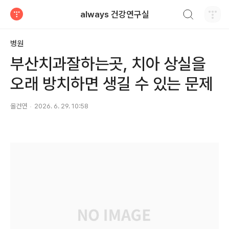
검색하기
always 건강연구실
티스토리
병원
부산치과잘하는곳, 치아 상실을
오래 방치하면 생길 수 있는 문제
올건연
2026. 6. 29. 10:58